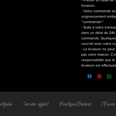
- Prévoir un délai de 
livraison.
- Votre commande est 
soigneusement embal
‘’commander’’.
- Suite à votre transa
dans un délai de 24h 
commande. Quelques j
courriel avec votre 
- La livraison ne peut
pas votre maison. C’e
responsabilité que le 
livraison est effectu
rtfolio
Service offert
Boutique/Galerie
Œuvre 