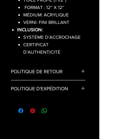
FORMAT : 12'' X 12''
MÉDIUM: ACRYLIQUE
VERNI: FINI BRILLANT
INCLUSION:
SYSTÈME D'ACCROCHAGE
CERTIFICAT
D'AUTHENTICITÉ
POLITIQUE DE RETOUR
- Suite à la transaction, aucun échange
POLITIQUE D'EXPÉDITION
ou remboursement n'est possible.
- Prévoir un délai de 5 à 15 jours
ouvrables pour la livraison.
- Votre commande est unique,
fabriquée à la main puis
soigneusement emballée lorsque
vous appuyez sur ‘’commander’’.